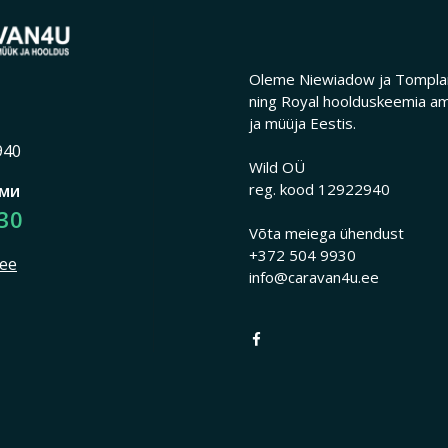
Oleme Niewiadow ja Tomplan
ning Royal hoolduskeemia am
ja müüja Eestis.
940
Wild OÜ
reg. kood 12922940
ами
30
Võta meiega ühendust
+372 504 9930
.ee
info@caravan4u.ee