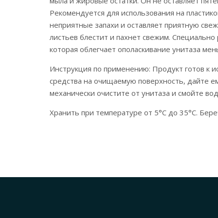
мыла и жировые остатки. Он не оставляет пят
Рекомендуется для использования на пластико
неприятные запахи и оставляет приятную све
листьев блестит и пахнет свежим. Специально
которая облегчает ополаскивание унитаза ме
Инструкция по применению: Продукт готов к 
средства на очищаемую поверхность, дайте ем
механически очистите от унитаза и смойте вод
Хранить при температуре от 5°C до 35°C. Бере