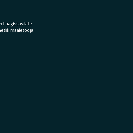
 haagissuvilate
etlik maaletooja