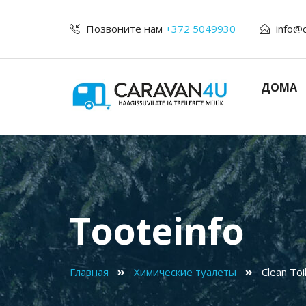
Позвоните нам
+372 5049930
info@
ДОМА
Tooteinfo
Главная
Xимические туалеты
Clean T