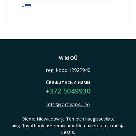
Wild OÜ
reg. kood 12922940
Свяжитесь с нами
+372 5049930
info@caravan4u.ee
Oleme Niewiadow ja Tomplan haagissuvilate
ning Royal hoolduskeemia ametlik maaletooja ja müüja
Eestis.