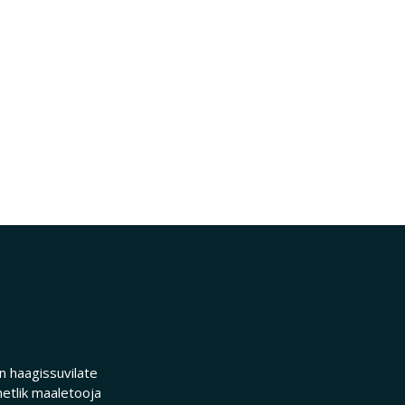
 haagissuvilate
etlik maaletooja