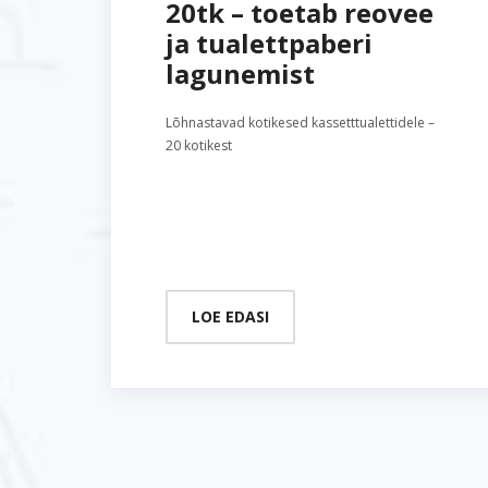
20tk – toetab reovee
ja tualettpaberi
lagunemist
Lõhnastavad kotikesed kassetttualettidele –
20 kotikest
LOE EDASI