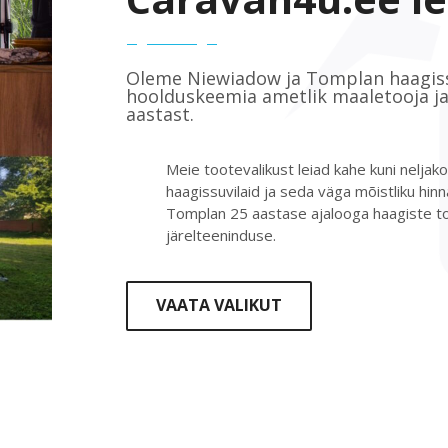
Oleme Niewiadow ja Tomplan haagiss
hoolduskeemia ametlik maaletooja ja
aastast.
Meie tootevalikust leiad kahe kuni neljako
haagissuvilaid ja seda väga mõistliku hin
Tomplan 25 aastase ajalooga haagiste too
järelteeninduse.
VAATA VALIKUT