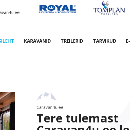
avan4u.ee
SILEHT
KARAVANID
TREILERID
TARVIKUD
E
Caravan4u.ee
Tere tulemast
Caravan4u.ee le