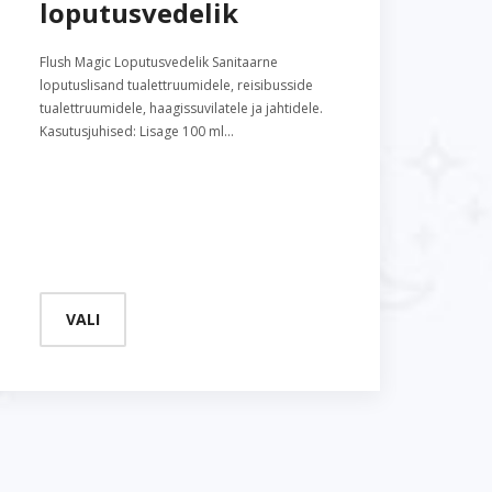
loputusvedelik
k
k
Flush Magic Loputusvedelik Sanitaarne
loputuslisand tualettruumidele, reisibusside
San
tualettruumidele, haagissuvilatele ja jahtidele.
tua
Kasutusjuhised: Lisage 100 ml…
tual
VALI