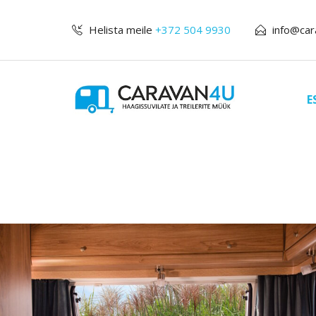
Helista meile
+372 504 9930
info@car
E