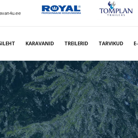
avan4u.ee
SILEHT
KARAVANID
TREILERID
TARVIKUD
E