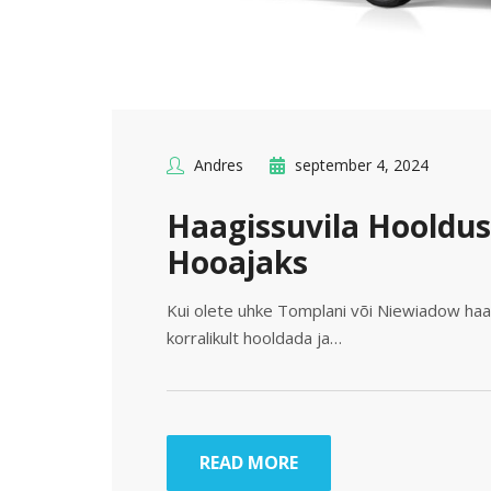
Andres
september 4, 2024
Haagissuvila Hooldus
Hooajaks
Kui olete uhke Tomplani või Niewiadow haag
korralikult hooldada ja…
READ MORE