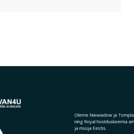
Oleme Niewiadow ja Tomplan
ning Royal hoolduskeemia am
ja müüja Eestis.