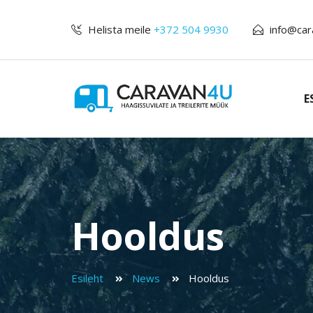
Helista meile
+372 504 9930
info@car
E
Hooldus
Esileht
News
Hooldus