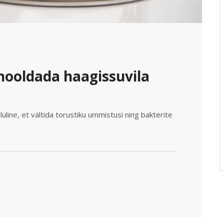
hooldada haagissuvila
line, et vältida torustiku ummistusi ning bakterite