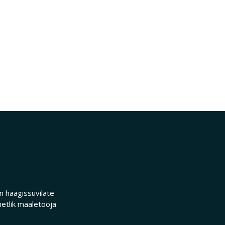
 haagissuvilate
etlik maaletooja