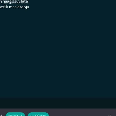
 haagissuvilate
etlik maaletooja