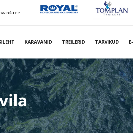
avan4u.ee
SILEHT
KARAVANID
TREILERID
TARVIKUD
E
vila