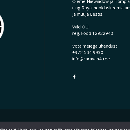
Oleme Niewiadow ja Tomplan
ning Royal hoolduskeemia am
ja müüja Eestis.
Wild OÜ
reg. kood 12922940
Võta meiega ühendust
+372 504 9930
info@caravan4u.ee