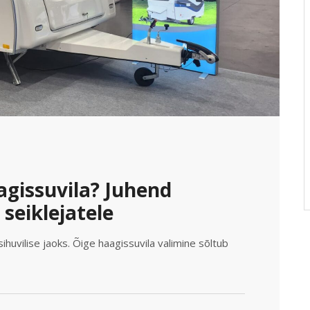
agissuvila? Juhend
 seiklejatele
huvilise jaoks. Õige haagissuvila valimine sõltub