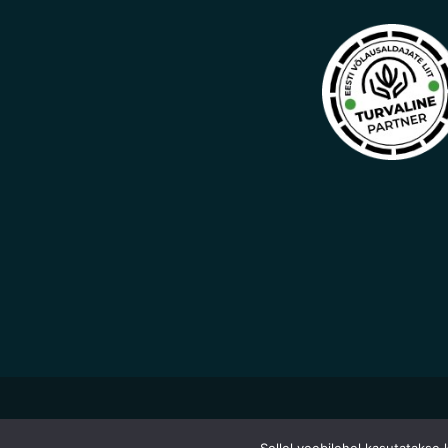
© Kõik õigused kaitstud 2026 Caravan4u.ee