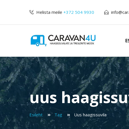
Helista meile
+372 504 9930
info@car
E
uus haagissu
Esileht
Tag
uus haagissuvila